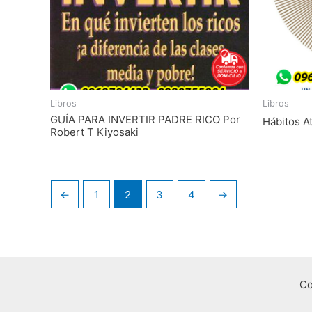
Libros
Libros
GUÍA PARA INVERTIR PADRE RICO Por
Hábitos A
Robert T Kiyosaki
←
1
2
3
4
→
Co