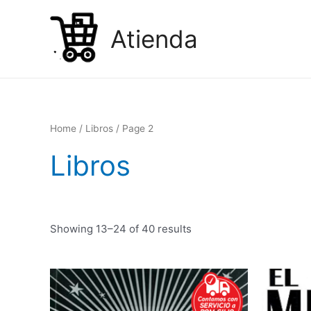
Ir
al
Atienda
contenido
Home
/
Libros
/ Page 2
Libros
Showing 13–24 of 40 results