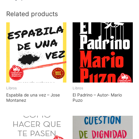
Related products
Libros
Libros
Espabila de una vez – Jose
El Padrino – Autor- Mario
Montanez
Puzo