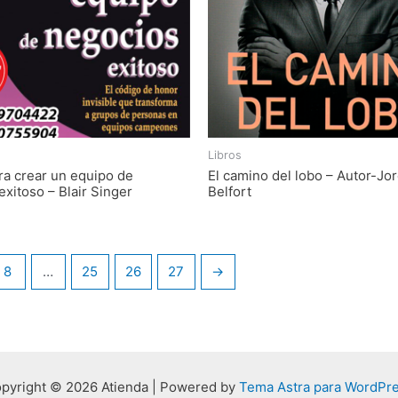
Libros
ra crear un equipo de
El camino del lobo – Autor-Jo
xitoso – Blair Singer
Belfort
8
…
25
26
27
→
pyright © 2026 Atienda | Powered by
Tema Astra para WordPr