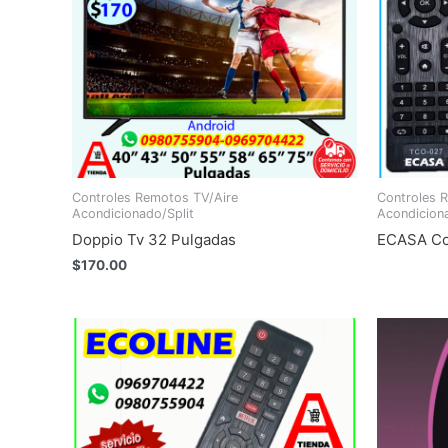
Controles Remotos TV/Aire
Controles 
Acondicionado/Split
Acondiciona
Doppio Tv 32 Pulgadas
ECASA Co
$
170.00