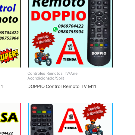
Controles Remotos TV/Aire
Acondicionado/Split
11
DOPPIO Control Remoto TV M11