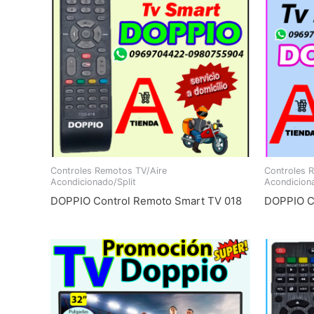
Controles Remotos TV/Aire
Controles 
Acondicionado/Split
Acondiciona
DOPPIO Control Remoto Smart TV 018
DOPPIO C