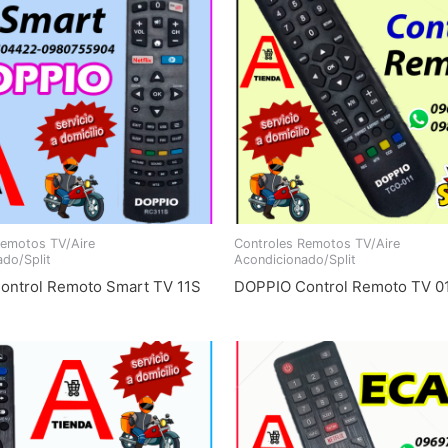
Remotos TV/Aire
Controles Remotos TV/Aire
do/Split
Acondicionado/Split
ontrol Remoto Smart TV 11S
DOPPIO Control Remoto TV 0