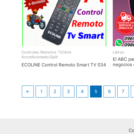
Controles Remotos TV/Aire
Libros
Acondicionado/Split
El ABC pa
negocios e
ECOLINE Control Remoto Smart TV 034
←
1
2
3
4
5
6
7
Co