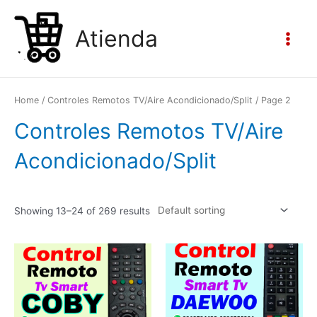
Ir
al
Atienda
contenido
Main
Menu
Home
/
Controles Remotos TV/Aire Acondicionado/Split
/ Page 2
Controles Remotos TV/Aire
Acondicionado/Split
Showing 13–24 of 269 results