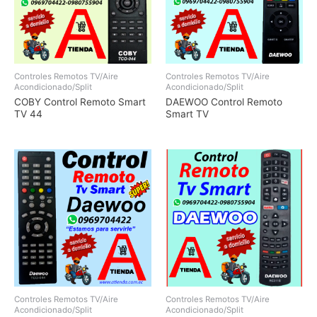
Controles Remotos TV/Aire
Controles Remotos TV/Aire
Acondicionado/Split
Acondicionado/Split
COBY Control Remoto Smart
DAEWOO Control Remoto
TV 44
Smart TV
Controles Remotos TV/Aire
Controles Remotos TV/Aire
Acondicionado/Split
Acondicionado/Split